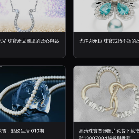
流光 珠寶產品圖里的匠心與藝
光澤與永恒 珠寶戒指不語的
寶，點綴生活·010期
高清珠寶首飾圖片免費下載指
號13807884解析與推薦