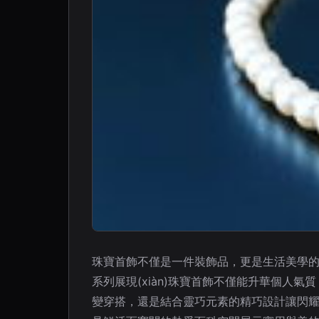
珠寶首飾不僅是一件裝飾品，更是生活美學的精
系列展現(xiàn)珠寶首飾不僅能升華個人
變穿搭，還是結合靈巧元素的精巧設計讓閃