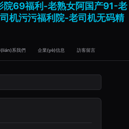
院69福利-老熟女阿国产91-老
老司机污污福利院-老司机无码精
(lián)系我們
企業(yè)信息
訪客留言