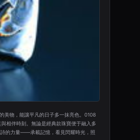
的美物，能讓平凡的日子多一抹亮色。0108
歡笑與相伴時刻。無論是經典款珠寶便于融入多
成詩的力量——承載記憶，看見閃耀時光，照