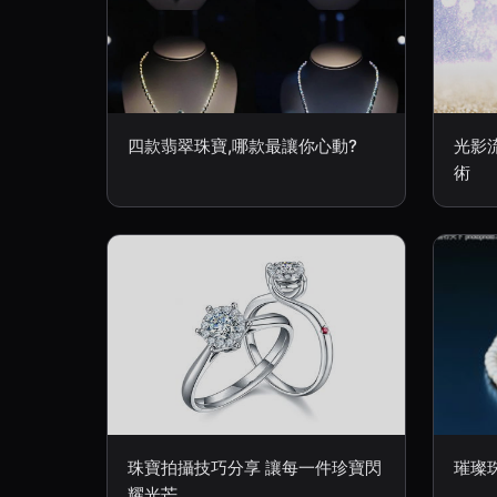
四款翡翠珠寶,哪款最讓你心動?
光影
術
珠寶拍攝技巧分享 讓每一件珍寶閃
璀璨珠
耀光芒