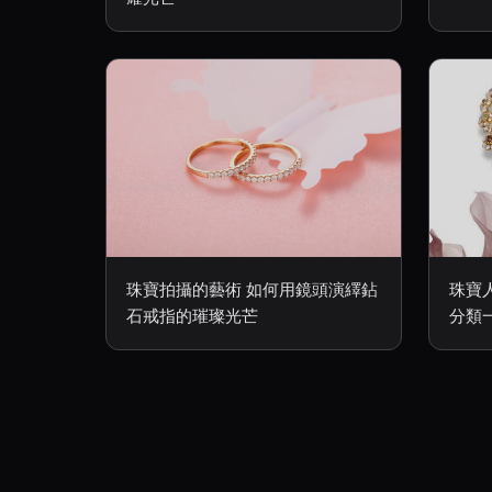
珠寶拍攝的藝術 如何用鏡頭演繹鉆
珠寶
石戒指的璀璨光芒
分類