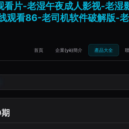
看片-老湿午夜成人影视-老湿影
线观看86-老司机软件破解版-
首頁
企業(yè)簡介
產品大全
聯
0期