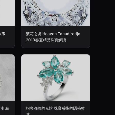
故事
繁花之境 Heaven Tanudiredja
2013春夏精品珠寶解讀
南 編
指尖流轉的光陰 珠寶戒指的隱秘敘
述