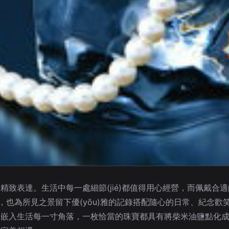
致表達。生活中每一處細節(jié)都值得用心經營，而佩戴合適
氣質，也為所見之景留下優(yōu)雅的記錄搭配隨心的日常、紀念
耀嵌入生活每一寸角落，一枚恰當的珠寶都具有將柴米油鹽點化